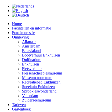
Ga
naar
de
inhoud
Home
Faciliteiten en informatie
Foto impressie
Omgeving
Alkmaar
Amsterdam
Batavialand
Bootverhuur Enkhuizen
Dolfinarium
Enkhuizen
Fietsverhuur
Flessenscheepjesmuseum
Museumstoomtram
Recreatiebad Enkhuizen
Speeltuin Enkhuizen
Sprookjeswonderland
Volendam
Zuiderzeemuseum
Tarieven
Gastenboek