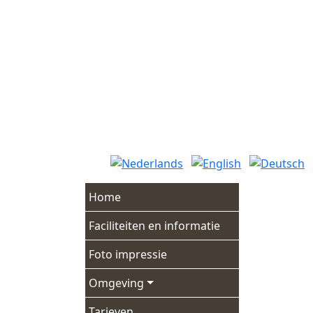
Ga
naar
de
inhoud
Home
Faciliteiten en informatie
Foto impressie
Omgeving
Tarieven