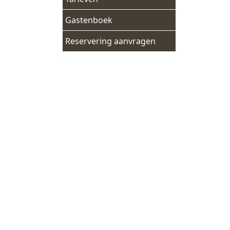
Gastenboek
Reservering aanvragen
Adresgegevens
Breedstraat 162
1601KG Enkhuizen
Tel:
+31620980555
Mail:
info@vochuys.nl